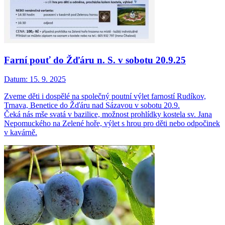
Farní pouť do Žďáru n. S. v sobotu 20.9.25
Datum:
15. 9. 2025
Zveme děti i dospělé na společný poutní výlet farností Rudíkov,
Trnava, Benetice do Žďáru nad Sázavou v sobotu 20.9.
Čeká nás mše svatá v bazilice, možnost prohlídky kostela sv. Jana
Nepomuckého na Zelené hoře, výlet s hrou pro děti nebo odpočinek
v kavárně.