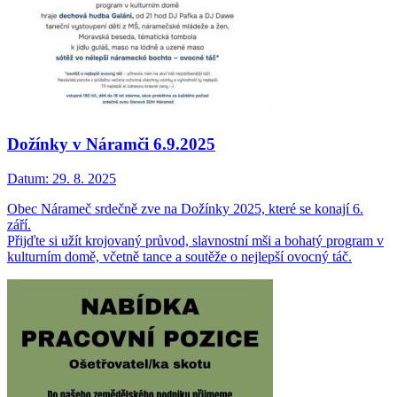
Dožínky v Náramči 6.9.2025
Datum:
29. 8. 2025
Obec Nárameč srdečně zve na Dožínky 2025, které se konají 6.
září.
Přijďte si užít krojovaný průvod, slavnostní mši a bohatý program v
kulturním domě, včetně tance a soutěže o nejlepší ovocný táč.