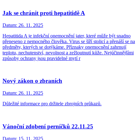
Jak se chránit proti hepatitidě A
Datum:
26. 11. 2025
Hepatitida A je infekční onemocnění jater, které může být snadno
přeneseno z nemocného člověka. Virus se šíří stolicí a přenáší se na
předměty, kterých se dotýkáme. Příznaky onemocnění zahrnují
teplotu, nechutenství, nevolnost a zežloutnutí kůže. Nejúčinnějšími
způsoby ochrany jsou pravidelné mytí r
Nový zákon o zbraních
Datum:
26. 11. 2025
Důležité informace pro držitele zbrojních průkazů.
Vánoční zdobení perníčků 22.11.25
Datum:
15. 11. 2025