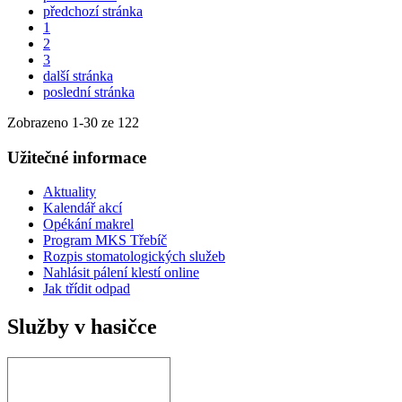
předchozí stránka
1
2
3
další stránka
poslední stránka
Zobrazeno
1
-
30
ze 122
Užitečné informace
Aktuality
Kalendář akcí
Opékání makrel
Program MKS Třebíč
Rozpis stomatologických služeb
Nahlásit pálení klestí online
Jak třídit odpad
Služby v hasičce