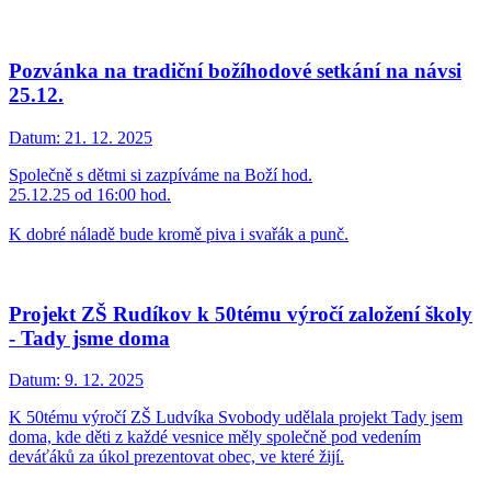
Pozvánka na tradiční božíhodové setkání na návsi
25.12.
Datum:
21. 12. 2025
Společně s dětmi si zazpíváme na Boží hod.
25.12.25 od 16:00 hod.
K dobré náladě bude kromě piva i svařák a punč.
Projekt ZŠ Rudíkov k 50tému výročí založení školy
- Tady jsme doma
Datum:
9. 12. 2025
K 50tému výročí ZŠ Ludvíka Svobody udělala projekt Tady jsem
doma, kde děti z každé vesnice měly společně pod vedením
deváťáků za úkol prezentovat obec, ve které žijí.