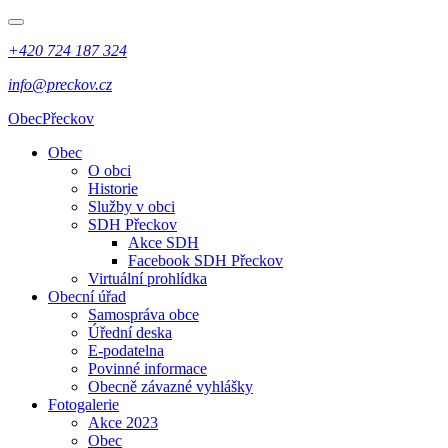
+420 724 187 324
info@preckov.cz
Obec
Přeckov
Obec
O obci
Historie
Služby v obci
SDH Přeckov
Akce SDH
Facebook SDH Přeckov
Virtuální prohlídka
Obecní úřad
Samospráva obce
Úřední deska
E-podatelna
Povinné informace
Obecně závazné vyhlášky
Fotogalerie
Akce 2023
Obec