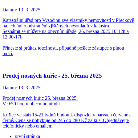
Datum:
13. 3. 2025
Katastrální úřad pro Vysočinu zve vlastníky nemovitostí v Přeckově
na jednání o odstranění zjištěných nesouladů v katastru.
Seznámit se můžete na obecním úřadě, 26. března 2025 10-12h a
12:30-17h.
Přineste si průkaz totožnosti, případně pošlete zástupce s plnou
mocí.
Prodej nosných kuřic - 25. března 2025
Datum:
13. 3. 2025
Prodej nosných kuřic 25. března 2025.
V 9:50 hod u obecního úřadu
Kuřice ve stáří 15-21 týdnů budou k dispozici v barvách červené a
černé. Cena se pohybuje od 245 do 280 Kč za kus. Objednávejte
telefonicky nebo emailem.
první stránka