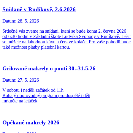
Snídaně v Rudíkově, 2.6.2026
Datum:
28. 5. 2026
Srdečně vás zveme na snídani, která se bude konat 2. června 2026
od 6:30 hodin v Základní škole Ludvíka Svobody v Rudíkově. Těšit
se můžete na lahodnou kávu a čerstvé koláče. Pro vaše pohodlí bude
také možnost platby platební kartou.
Grilované makrely o pouti 30.-31.5.26
Datum:
27. 5. 2026
V sobotu i neděli začátek od 11h
Bohatý doprovodný program pro dospělé i děti
mrkněte na letáček
Opékané makrely 2026