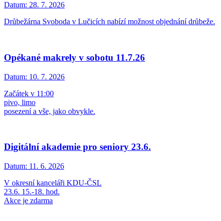
Datum:
28. 7. 2026
Drůbežárna Svoboda v Lučicích nabízí možnost objednání drůbeže.
Opékané makrely v sobotu 11.7.26
Datum:
10. 7. 2026
Začátek v 11:00
pivo, limo
posezení a vše, jako obvykle.
Digitální akademie pro seniory 23.6.
Datum:
11. 6. 2026
V okresní kanceláři KDU-ČSL
23.6. 15.-18. hod.
Akce je zdarma