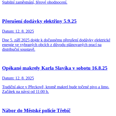
Stabilní zaměstnání, férové ohodnocení.
Přerušení dodávky elektřiny 5.9.25
Datum:
12. 8. 2025
Dne 5. září 2025 dojde k dočasnému přerušení dodávky elektrické
energie ve vybraných obcích z důvodu plánovaných prací na
distribuční soustavě.
Opékané makrely Karla Slavíka v sobotu 16.8.25
Datum:
12. 8. 2025
Tradiční akce v Přeckově, kromě makrel bude točené pivo a limo.
Začátek na návsi od 11:00 h.
Nábor do Městské policie Třebíč