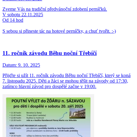
Zveme Vás na tradiční předvánoční zdobení perníčků.
V sobotu 22.11.2025
Od 14 hod
S sebou si přineste tác na hotové perníčky, a chuť tvořit. :-)
11. ročník závodu Běhu noční Třebíčí
Datum:
9. 10. 2025
Přijďte si užít 11. ročník závodu Běhu noční Třebíčí, který se koná
7. listopadu 2025. Děti a žáci se mohou těšit na závody od 17:30,
zatímco hlavní závod pro dospělé začne v 19:00.