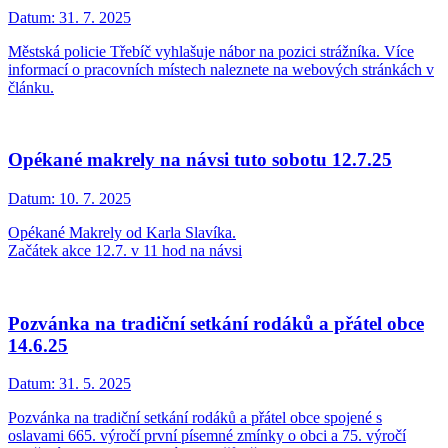
Datum:
31. 7. 2025
Městská policie Třebíč vyhlašuje nábor na pozici strážníka. Více
informací o pracovních místech naleznete na webových stránkách v
článku.
Opékané makrely na návsi tuto sobotu 12.7.25
Datum:
10. 7. 2025
Opékané Makrely od Karla Slavíka.
Začátek akce 12.7. v 11 hod na návsi
Pozvánka na tradiční setkání rodáků a přátel obce
14.6.25
Datum:
31. 5. 2025
Pozvánka na tradiční setkání rodáků a přátel obce spojené s
oslavami 665. výročí první písemné zmínky o obci a 75. výročí