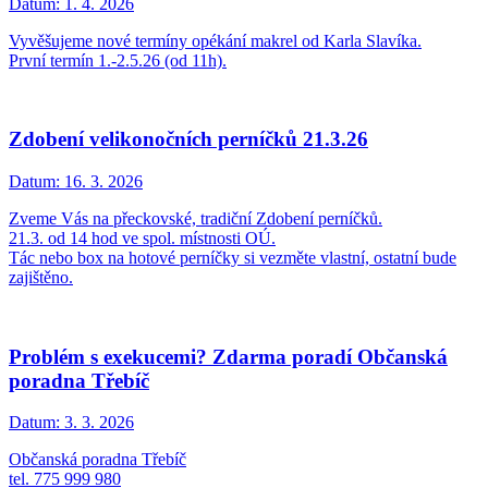
Datum:
1. 4. 2026
Vyvěšujeme nové termíny opékání makrel od Karla Slavíka.
První termín 1.-2.5.26 (od 11h).
Zdobení velikonočních perníčků 21.3.26
Datum:
16. 3. 2026
Zveme Vás na přeckovské, tradiční Zdobení perníčků.
21.3. od 14 hod ve spol. místnosti OÚ.
Tác nebo box na hotové perníčky si vezměte vlastní, ostatní bude
zajištěno.
Problém s exekucemi? Zdarma poradí Občanská
poradna Třebíč
Datum:
3. 3. 2026
Občanská poradna Třebíč
tel. 775 999 980