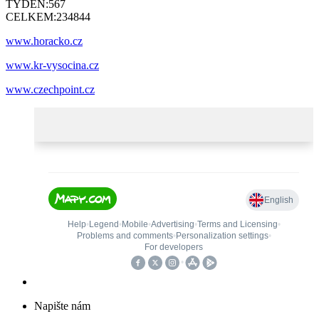
TÝDEN:
567
CELKEM:
234844
www.horacko.cz
www.kr-vysocina.cz
www.czechpoint.cz
Napište nám