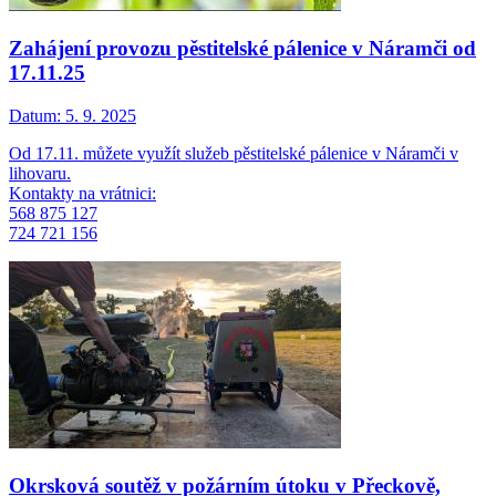
Zahájení provozu pěstitelské pálenice v Náramči od
17.11.25
Datum:
5. 9. 2025
Od 17.11. můžete využít služeb pěstitelské pálenice v Náramči v
lihovaru.
Kontakty na vrátnici:
568 875 127
724 721 156
Okrsková soutěž v požárním útoku v Přeckově,