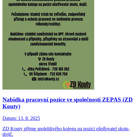
Nabídka pracovní pozice ve společnosti ZEPAS (ZD
Kouty)
Datum:
13. 8. 2025
ZD Kouty přijme spolehlivého kolegu na pozici ošetřovatel skotu,
dojič.