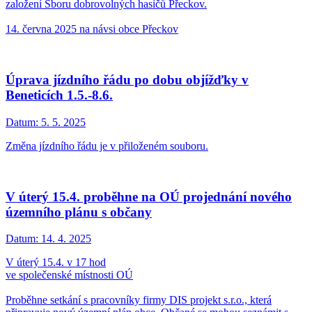
založení Sboru dobrovolných hasičů Přeckov.
14. června 2025 na návsi obce Přeckov
Úprava jízdního řádu po dobu objížďky v
Beneticích 1.5.-8.6.
Datum:
5. 5. 2025
Změna jízdního řádu je v přiloženém souboru.
V úterý 15.4. proběhne na OÚ projednání nového
územního plánu s občany
Datum:
14. 4. 2025
V úterý 15.4. v 17 hod
ve společenské místnosti OÚ
Proběhne setkání s pracovníky firmy DIS projekt s.r.o., která