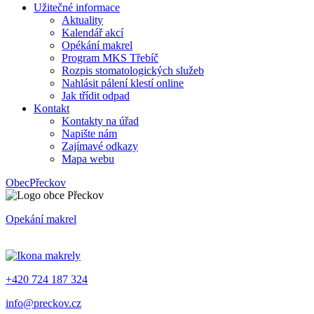
Užitečné informace
Aktuality
Kalendář akcí
Opékání makrel
Program MKS Třebíč
Rozpis stomatologických služeb
Nahlásit pálení klestí online
Jak třídit odpad
Kontakt
Kontakty na úřad
Napište nám
Zajímavé odkazy
Mapa webu
Obec
Přeckov
Opekání makrel
+420 724 187 324
info@preckov.cz