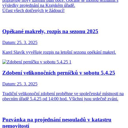
připravuje nový územní plán obce. Občané se mohou seznámit s
výsledky projednání na Krajském úřadě.
Účast všech dotčených je žádoucí!
Opékané makrely, rozpis na sezonu 2025
Datum:
25. 3. 2025
Karel Slavík vyvěšuje rozpis na letošní sezonu opékání makrel.
Zdobení velikonočních perníčků v sobotu 5.4.25
Datum:
25. 3. 2025
Tradiční velikonoční zdobení proběhne ve společenské místnosti na
obecním úřadě 5.4.25 od 14:00 hod. Všichni jsou srdečně zváni.
Pozvánka na projednání nesouladů v katastru
nemovitostí